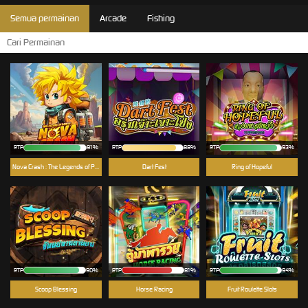
Semua permainan
Arcade
Fishing
RTP
91%
RTP
88%
RTP
93%
Nova Crash : The Legends of Power
Dart Fest
Ring of Hopeful
RTP
90%
RTP
81%
RTP
94%
Scoop Blessing
Horse Racing
Fruit Roulette Slots