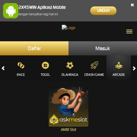
×
2X45WIN Aplikasi Mobile
UNDUH
Jangan tampilkan lagi hari ini
Daftar
Masuk
SINO
RACE
TOGEL
OLAHRAGA
CRASH GAME
ARCADE
AMB Slot