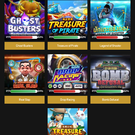
RTP
82%
RTP
92%
RTP
80%
Ghost Busters
Treasure of Pirate
Lagend of Shooter
RTP
94%
RTP
82%
RTP
92%
Real Slap
Drop Racing
Bomb Defusal