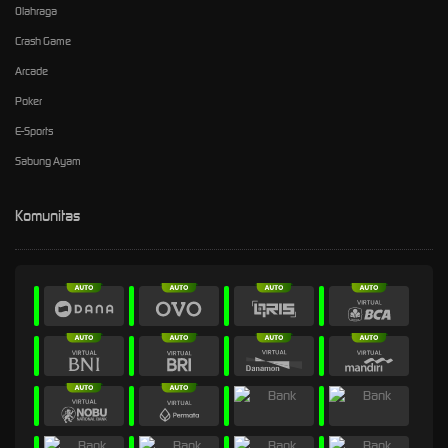
Olahraga
Crash Game
Arcade
Poker
E-Sports
Sabung Ayam
Komunitas