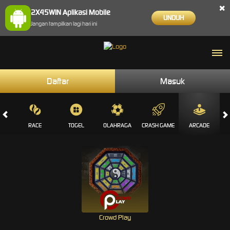
×
2X45WIN Aplikasi Mobile
UNDUH
Jangan tampilkan lagi hari ini
Daftar
Masuk
SINO
RACE
TOGEL
OLAHRAGA
CRASH GAME
ARCADE
Crowd Play