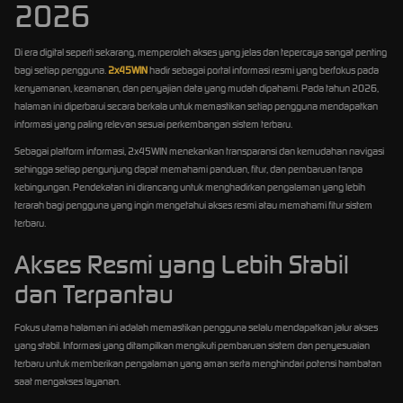
2026
Di era digital seperti sekarang, memperoleh akses yang jelas dan tepercaya sangat penting
bagi setiap pengguna.
2x45WIN
hadir sebagai portal informasi resmi yang berfokus pada
kenyamanan, keamanan, dan penyajian data yang mudah dipahami. Pada tahun 2026,
halaman ini diperbarui secara berkala untuk memastikan setiap pengguna mendapatkan
informasi yang paling relevan sesuai perkembangan sistem terbaru.
Sebagai platform informasi, 2x45WIN menekankan transparansi dan kemudahan navigasi
sehingga setiap pengunjung dapat memahami panduan, fitur, dan pembaruan tanpa
kebingungan. Pendekatan ini dirancang untuk menghadirkan pengalaman yang lebih
terarah bagi pengguna yang ingin mengetahui akses resmi atau memahami fitur sistem
terbaru.
Akses Resmi yang Lebih Stabil
dan Terpantau
Fokus utama halaman ini adalah memastikan pengguna selalu mendapatkan jalur akses
yang stabil. Informasi yang ditampilkan mengikuti pembaruan sistem dan penyesuaian
terbaru untuk memberikan pengalaman yang aman serta menghindari potensi hambatan
saat mengakses layanan.