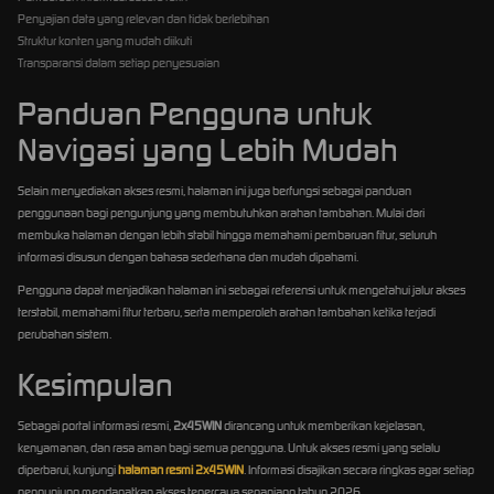
Penyajian data yang relevan dan tidak berlebihan
Struktur konten yang mudah diikuti
Transparansi dalam setiap penyesuaian
Panduan Pengguna untuk
Navigasi yang Lebih Mudah
Selain menyediakan akses resmi, halaman ini juga berfungsi sebagai panduan
penggunaan bagi pengunjung yang membutuhkan arahan tambahan. Mulai dari
membuka halaman dengan lebih stabil hingga memahami pembaruan fitur, seluruh
informasi disusun dengan bahasa sederhana dan mudah dipahami.
Pengguna dapat menjadikan halaman ini sebagai referensi untuk mengetahui jalur akses
terstabil, memahami fitur terbaru, serta memperoleh arahan tambahan ketika terjadi
perubahan sistem.
Kesimpulan
Sebagai portal informasi resmi,
2x45WIN
dirancang untuk memberikan kejelasan,
kenyamanan, dan rasa aman bagi semua pengguna. Untuk akses resmi yang selalu
diperbarui, kunjungi
halaman resmi 2x45WIN
. Informasi disajikan secara ringkas agar setiap
pengunjung mendapatkan akses tepercaya sepanjang tahun 2026.