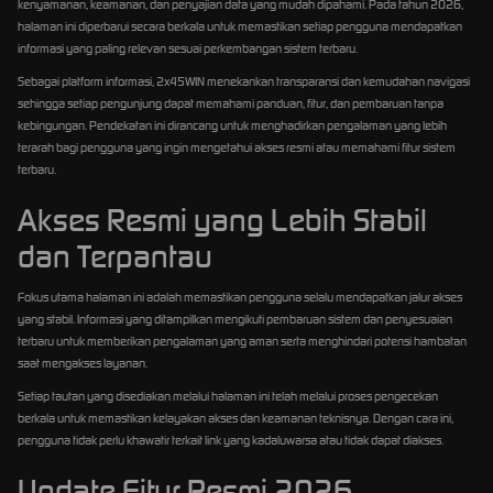
kenyamanan, keamanan, dan penyajian data yang mudah dipahami. Pada tahun 2026,
halaman ini diperbarui secara berkala untuk memastikan setiap pengguna mendapatkan
informasi yang paling relevan sesuai perkembangan sistem terbaru.
Sebagai platform informasi, 2x45WIN menekankan transparansi dan kemudahan navigasi
sehingga setiap pengunjung dapat memahami panduan, fitur, dan pembaruan tanpa
kebingungan. Pendekatan ini dirancang untuk menghadirkan pengalaman yang lebih
terarah bagi pengguna yang ingin mengetahui akses resmi atau memahami fitur sistem
terbaru.
Akses Resmi yang Lebih Stabil
dan Terpantau
Fokus utama halaman ini adalah memastikan pengguna selalu mendapatkan jalur akses
yang stabil. Informasi yang ditampilkan mengikuti pembaruan sistem dan penyesuaian
terbaru untuk memberikan pengalaman yang aman serta menghindari potensi hambatan
saat mengakses layanan.
Setiap tautan yang disediakan melalui halaman ini telah melalui proses pengecekan
berkala untuk memastikan kelayakan akses dan keamanan teknisnya. Dengan cara ini,
pengguna tidak perlu khawatir terkait link yang kadaluwarsa atau tidak dapat diakses.
Update Fitur Resmi 2026