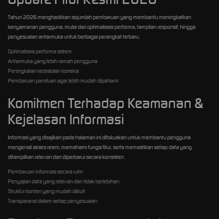
Tahun 2026 menghadirkan sejumlah pembaruan yang membantu meningkatkan
kenyamanan pengguna, mulai dari optimalisasi performa, tampilan responsif, hingga
penyesuaian antarmuka untuk berbagai perangkat terbaru.
Optimalisasi performa sistem
Antarmuka yang lebih ramah pengguna
Peningkatan kestabilan koneksi
Pembaruan panduan agar lebih mudah dipahami
Komitmen Terhadap Keamanan &
Kejelasan Informasi
Informasi yang disajikan pada halaman ini difokuskan untuk membantu pengguna
mengenali akses resmi, memahami fungsi fitur, serta memastikan setiap data yang
ditampilkan relevan dan diperbarui secara konsisten.
Pembaruan informasi secara rutin
Penyajian data yang relevan dan tidak berlebihan
Struktur konten yang mudah diikuti
Transparansi dalam setiap penyesuaian