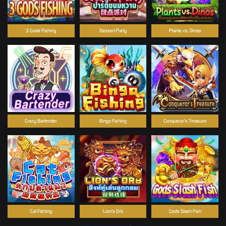
3 Gods Fishing
Dessert Party
Plants vs. Dinos
Crazy Bartender
Bingo Fishing
Conqueror's Treasure
Cat Fishing
Lion's Orb
Gods Slash Fish