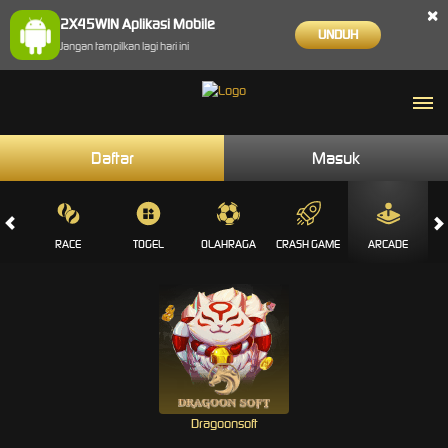
×
2X45WIN Aplikasi Mobile
UNDUH
Jangan tampilkan lagi hari ini
Daftar
Masuk
SINO
RACE
TOGEL
OLAHRAGA
CRASH GAME
ARCADE
Dragoonsoft