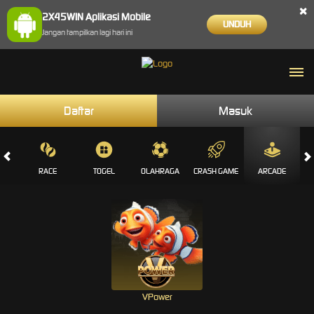
×
2X45WIN Aplikasi Mobile
UNDUH
Jangan tampilkan lagi hari ini
Daftar
Masuk
SINO
RACE
TOGEL
OLAHRAGA
CRASH GAME
ARCADE
VPower