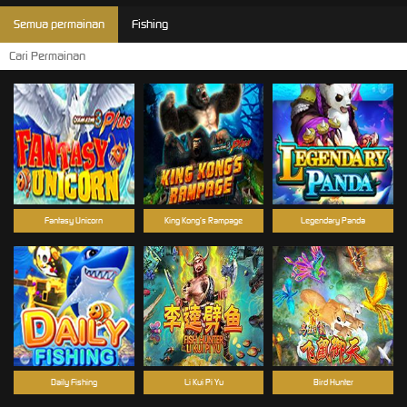
Semua permainan
Fishing
Fantasy Unicorn
King Kong’s Rampage
Legendary Panda
Daily Fishing
Li Kui Pi Yu
Bird Hunter