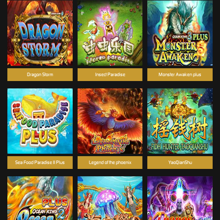
Dragon Storm
Insect Paradise
Monster Awaken plus
Sea Food Paradise II Plus
Legend of the phoenix
YaoQianShu