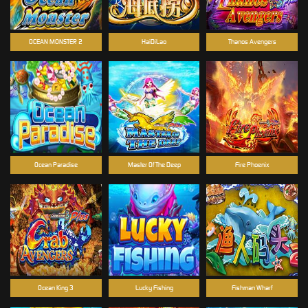
OCEAN MONSTER 2
HaiDiLao
Thanos Avengers
Ocean Paradise
Master Of The Deep
Fire Phoenix
Ocean King 3
Lucky Fishing
Fishman Wharf