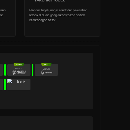
haan
Platform togel yang menarik dari perusahan
ame
terbaik di dunia yang menawarkan hadiah
kemenangan besar