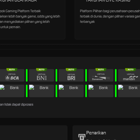
ook Gaming Platform Terbaik
Platform Pilihan bagi perusahaan-perusa
kan lebih banyak game, odds yang lebih
terbaik di dunia, dengan pilihan variasi g
 dan menyediakan pilihan yang lebih
terbanyak
untuk pemain.
an tidak dapat diproses
Penarikan