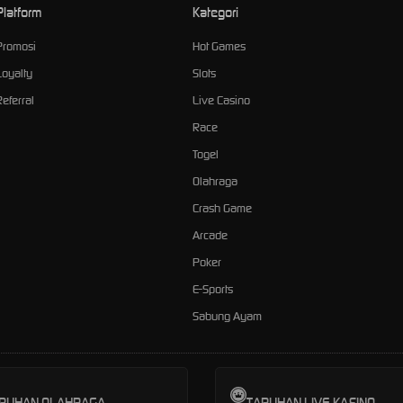
Platform
Kategori
Promosi
Hot Games
Loyalty
Slots
Referral
Live Casino
Race
Togel
Olahraga
Crash Game
Arcade
Poker
E-Sports
Sabung Ayam
RUHAN OLAHRAGA
TARUHAN LIVE KASINO