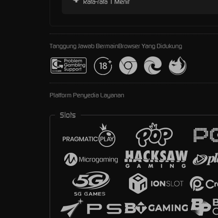
Rata-rata 1 Menit
Tanggung Jawab Bermain
Browser Yang Didukung
Platform Penyedia Layanan
Slots