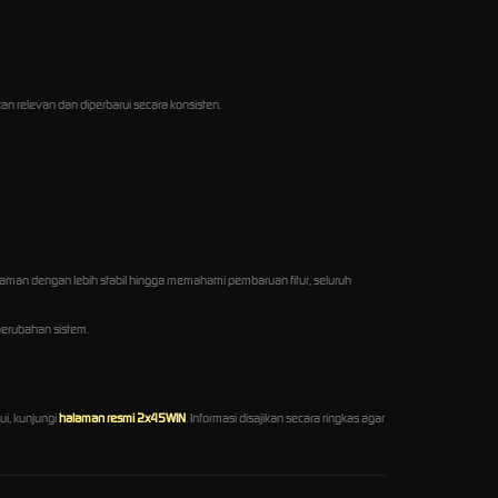
n relevan dan diperbarui secara konsisten.
man dengan lebih stabil hingga memahami pembaruan fitur, seluruh
perubahan sistem.
i, kunjungi
halaman resmi 2x45WIN
. Informasi disajikan secara ringkas agar