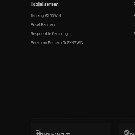
Kebijaksanaan
Tentang 2X45WIN
Pusat Bantuan
Responsible Gambling
Peraturan Bermain Di 2X45WIN
TARUHAN SLOT
TA