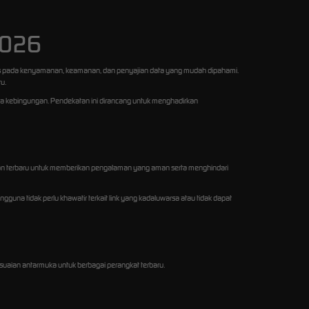
2026
okus pada kenyamanan, keamanan, dan penyajian data yang mudah dipahami.
u.
a kebingungan. Pendekatan ini dirancang untuk menghadirkan
aian terbaru untuk memberikan pengalaman yang aman serta menghindari
guna tidak perlu khawatir terkait link yang kadaluwarsa atau tidak dapat
aian antarmuka untuk berbagai perangkat terbaru.