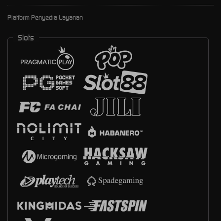
Platform Penyedia Layanan
Slots