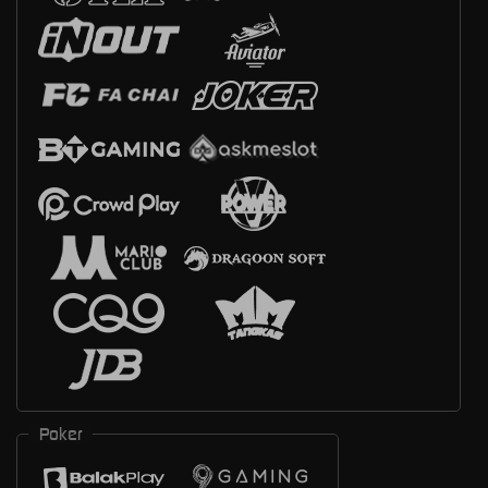
Poker