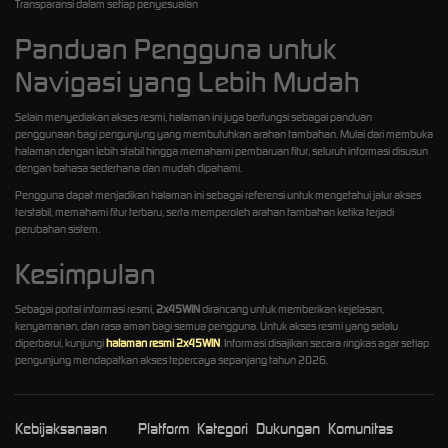
Transparansi dalam setiap penyesuaian
Panduan Pengguna untuk
Navigasi yang Lebih Mudah
Selain menyediakan akses resmi, halaman ini juga berfungsi sebagai panduan
penggunaan bagi pengunjung yang membutuhkan arahan tambahan. Mulai dari membuka
halaman dengan lebih stabil hingga memahami pembaruan fitur, seluruh informasi disusun
dengan bahasa sederhana dan mudah dipahami.
Pengguna dapat menjadikan halaman ini sebagai referensi untuk mengetahui jalur akses
terstabil, memahami fitur terbaru, serta memperoleh arahan tambahan ketika terjadi
perubahan sistem.
Kesimpulan
Sebagai portal informasi resmi,
2x45WIN
dirancang untuk memberikan kejelasan,
kenyamanan, dan rasa aman bagi semua pengguna. Untuk akses resmi yang selalu
diperbarui, kunjungi
halaman resmi 2x45WIN
. Informasi disajikan secara ringkas agar setiap
pengunjung mendapatkan akses tepercaya sepanjang tahun 2026.
Kebijaksanaan
Platform
Kategori
Dukungan
Komunitas