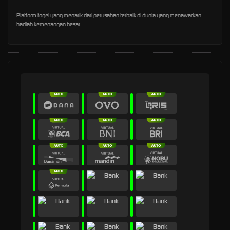
Platform togel yang menarik dari perusahan terbaik di dunia yang menawarkan
hadiah kemenangan besar