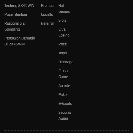
Tentang 2X45WIN
Promosi
Hot
Games
Pusat Bantuan
Loyalty
Slots
Responsible
Referral
Gambling
Live
Casino
Peraturan Bermain
Di 2X45WIN
Race
Togel
Olahraga
Crash
Game
Arcade
Poker
E-Sports
Sabung
Ayam