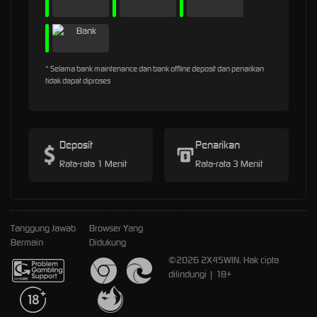
* Selama bank maintenance dan bank offline deposit dan penarikan
tidak dapat diproses
Deposit
Penarikan
Rata-rata 1 Menit
Rata-rata 3 Menit
Tanggung Jawab
Browser Yang
Bermain
Didukung
©2026 2X45WIN. Hak cipta
dilindungi | 18+