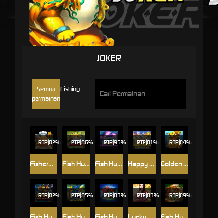
JOKER
Semua
Fishing
permainan
RTP
82%
RTP
86%
RTP
95%
RTP
81%
RTP
84%
Fisherman's Wharf
Fish Hunter Insect Paradise
Fish Hunter 2 EX-Pro
Happy Fish 5
Golden Toad Fish Hunting
RTP
82%
RTP
85%
RTP
83%
RTP
83%
RTP
89%
Fish Hunting: Da Sheng Nao Hai
Fish Hunting: Yao Qian Shu
Fish Hunter 2 EX-Novice
Lucky Wheel
Fish Hunter Monster Awaken