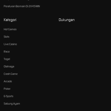
Peraturan Bermain Di 2X45WIN
Kategori
Dukungan
Hot Games
Slots
Live Casino
Race
Togel
Olahraga
Crash Game
Arcade
Poker
E-Sports
Sabung Ayam