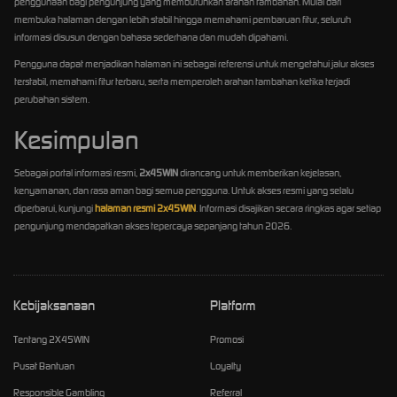
penggunaan bagi pengunjung yang membutuhkan arahan tambahan. Mulai dari
membuka halaman dengan lebih stabil hingga memahami pembaruan fitur, seluruh
informasi disusun dengan bahasa sederhana dan mudah dipahami.
Pengguna dapat menjadikan halaman ini sebagai referensi untuk mengetahui jalur akses
terstabil, memahami fitur terbaru, serta memperoleh arahan tambahan ketika terjadi
perubahan sistem.
Kesimpulan
Sebagai portal informasi resmi,
2x45WIN
dirancang untuk memberikan kejelasan,
kenyamanan, dan rasa aman bagi semua pengguna. Untuk akses resmi yang selalu
diperbarui, kunjungi
halaman resmi 2x45WIN
. Informasi disajikan secara ringkas agar setiap
pengunjung mendapatkan akses tepercaya sepanjang tahun 2026.
Kebijaksanaan
Platform
Tentang 2X45WIN
Promosi
Pusat Bantuan
Loyalty
Responsible Gambling
Referral