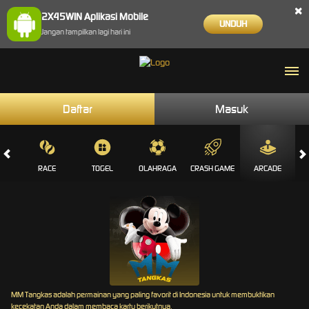
×
2X45WIN Aplikasi Mobile
UNDUH
Jangan tampilkan lagi hari ini
Daftar
Masuk
SINO
RACE
TOGEL
OLAHRAGA
CRASH GAME
ARCADE
MM Tangkas adalah permainan yang paling favorit di Indonesia untuk membuktikan
kecekatan Anda dalam membaca kartu berikutnya.