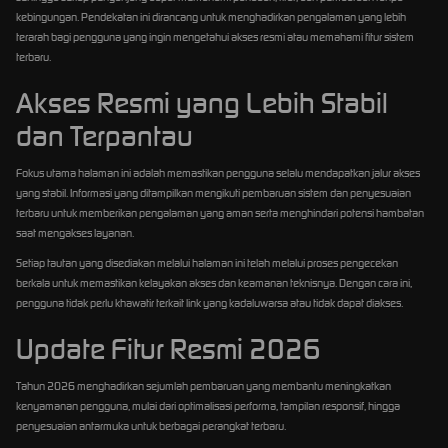
kebingungan. Pendekatan ini dirancang untuk menghadirkan pengalaman yang lebih
terarah bagi pengguna yang ingin mengetahui akses resmi atau memahami fitur sistem
terbaru.
Akses Resmi yang Lebih Stabil
dan Terpantau
Fokus utama halaman ini adalah memastikan pengguna selalu mendapatkan jalur akses
yang stabil. Informasi yang ditampilkan mengikuti pembaruan sistem dan penyesuaian
terbaru untuk memberikan pengalaman yang aman serta menghindari potensi hambatan
saat mengakses layanan.
Setiap tautan yang disediakan melalui halaman ini telah melalui proses pengecekan
berkala untuk memastikan kelayakan akses dan keamanan teknisnya. Dengan cara ini,
pengguna tidak perlu khawatir terkait link yang kadaluwarsa atau tidak dapat diakses.
Update Fitur Resmi 2026
Tahun 2026 menghadirkan sejumlah pembaruan yang membantu meningkatkan
kenyamanan pengguna, mulai dari optimalisasi performa, tampilan responsif, hingga
penyesuaian antarmuka untuk berbagai perangkat terbaru.