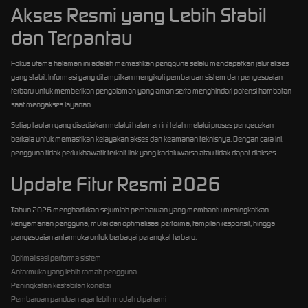
Akses Resmi yang Lebih Stabil
dan Terpantau
Fokus utama halaman ini adalah memastikan pengguna selalu mendapatkan jalur akses
yang stabil. Informasi yang ditampilkan mengikuti pembaruan sistem dan penyesuaian
terbaru untuk memberikan pengalaman yang aman serta menghindari potensi hambatan
saat mengakses layanan.
Setiap tautan yang disediakan melalui halaman ini telah melalui proses pengecekan
berkala untuk memastikan kelayakan akses dan keamanan teknisnya. Dengan cara ini,
pengguna tidak perlu khawatir terkait link yang kadaluwarsa atau tidak dapat diakses.
Update Fitur Resmi 2026
Tahun 2026 menghadirkan sejumlah pembaruan yang membantu meningkatkan
kenyamanan pengguna, mulai dari optimalisasi performa, tampilan responsif, hingga
penyesuaian antarmuka untuk berbagai perangkat terbaru.
Optimalisasi performa sistem
Antarmuka yang lebih ramah pengguna
Peningkatan kestabilan koneksi
Pembaruan panduan agar lebih mudah dipahami