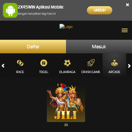
×
2X45WIN Aplikasi Mobile
UNDUH
Jangan tampilkan lagi hari ini
Daftar
Masuk
SINO
RACE
TOGEL
OLAHRAGA
CRASH GAME
ARCADE
Jili