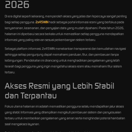
2026
Di era digital seperti sekarang, memperoleh akses yang jelas dan tepercaya sangat penting
bagi setiap pengguna.
2x45WIN
hadir sebagai portal informasi resmi yang berfokus pada
kenyamanan, keamanan, dan penyajian data yang mudah dipahami. Pada tahun 2026,
halaman ini diperbarui secara berkala untuk memastikan setiap pengguna mendapatkan
informasi yang paling relevan sesuai perkembangan sistem terbaru.
Sebagai platform informasi, 2x45WIN menekankan transparansi dan kemudahan navigasi
sehingga setiap pengunjung dapat memahami panduan, fitur, dan pembaruan tanpa
kebingungan. Pendekatan ini dirancang untuk menghadirkan pengalaman yang lebih
terarah bagi pengguna yang ingin mengetahui akses resmi atau memahami fitur sistem
terbaru.
Akses Resmi yang Lebih Stabil
dan Terpantau
Fokus utama halaman ini adalah memastikan pengguna selalu mendapatkan jalur akses
yang stabil. Informasi yang ditampilkan mengikuti pembaruan sistem dan penyesuaian
terbaru untuk memberikan pengalaman yang aman serta menghindari potensi hambatan
saat mengakses layanan.