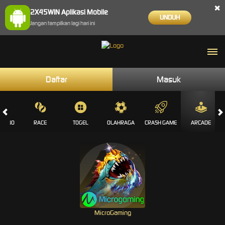
×
2X45WIN Aplikasi Mobile
UNDUH
Jangan tampilkan lagi hari ini
Daftar
Masuk
CASINO
RACE
TOGEL
OLAHRAGA
CRASH GAME
ARCADE
MicroGaming