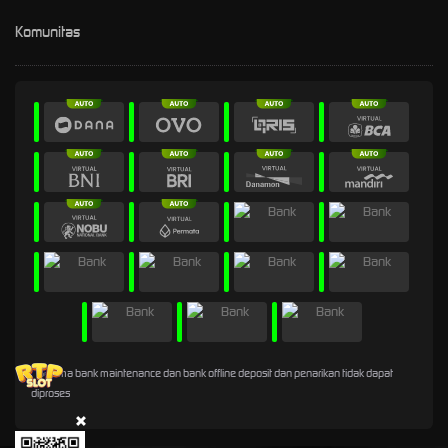
Komunitas
* Selama bank maintenance dan bank offline deposit dan penarikan tidak dapat
diproses