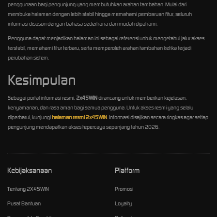
penggunaan bagi pengunjung yang membutuhkan arahan tambahan. Mulai dari
membuka halaman dengan lebih stabil hingga memahami pembaruan fitur, seluruh
informasi disusun dengan bahasa sederhana dan mudah dipahami.
Pengguna dapat menjadikan halaman ini sebagai referensi untuk mengetahui jalur akses
terstabil, memahami fitur terbaru, serta memperoleh arahan tambahan ketika terjadi
perubahan sistem.
Kesimpulan
Sebagai portal informasi resmi,
2x45WIN
dirancang untuk memberikan kejelasan,
kenyamanan, dan rasa aman bagi semua pengguna. Untuk akses resmi yang selalu
diperbarui, kunjungi
halaman resmi 2x45WIN
. Informasi disajikan secara ringkas agar setiap
pengunjung mendapatkan akses tepercaya sepanjang tahun 2026.
Kebijaksanaan
Platform
Tentang 2X45WIN
Promosi
Pusat Bantuan
Loyalty