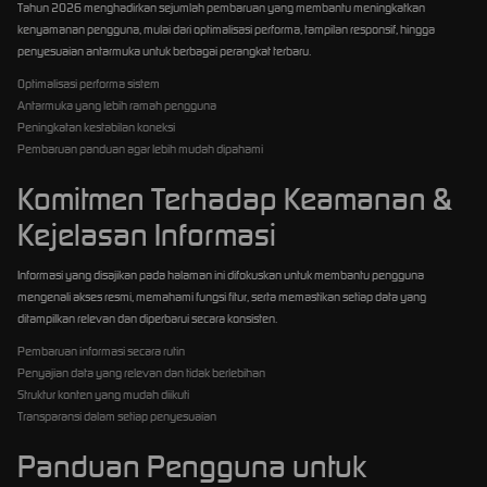
Tahun 2026 menghadirkan sejumlah pembaruan yang membantu meningkatkan
kenyamanan pengguna, mulai dari optimalisasi performa, tampilan responsif, hingga
penyesuaian antarmuka untuk berbagai perangkat terbaru.
Optimalisasi performa sistem
Antarmuka yang lebih ramah pengguna
Peningkatan kestabilan koneksi
Pembaruan panduan agar lebih mudah dipahami
Komitmen Terhadap Keamanan &
Kejelasan Informasi
Informasi yang disajikan pada halaman ini difokuskan untuk membantu pengguna
mengenali akses resmi, memahami fungsi fitur, serta memastikan setiap data yang
ditampilkan relevan dan diperbarui secara konsisten.
Pembaruan informasi secara rutin
Penyajian data yang relevan dan tidak berlebihan
Struktur konten yang mudah diikuti
Transparansi dalam setiap penyesuaian
Panduan Pengguna untuk