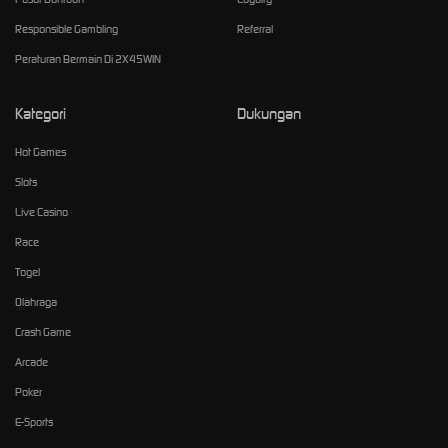
Responsible Gambling
Referral
Peraturan Bermain Di 2X45WIN
Kategori
Dukungan
Hot Games
Slots
Live Casino
Race
Togel
Olahraga
Crash Game
Arcade
Poker
E-Sports