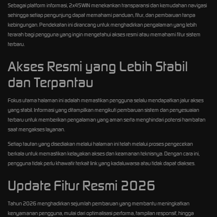
Sebagai platform informasi, 2x45WIN menekankan transparansi dan kemudahan navigasi
sehingga setiap pengunjung dapat memahami panduan, fitur, dan pembaruan tanpa
kebingungan. Pendekatan ini dirancang untuk menghadirkan pengalaman yang lebih
terarah bagi pengguna yang ingin mengetahui akses resmi atau memahami fitur sistem
terbaru.
Akses Resmi yang Lebih Stabil
dan Terpantau
Fokus utama halaman ini adalah memastikan pengguna selalu mendapatkan jalur akses
yang stabil. Informasi yang ditampilkan mengikuti pembaruan sistem dan penyesuaian
terbaru untuk memberikan pengalaman yang aman serta menghindari potensi hambatan
saat mengakses layanan.
Setiap tautan yang disediakan melalui halaman ini telah melalui proses pengecekan
berkala untuk memastikan kelayakan akses dan keamanan teknisnya. Dengan cara ini,
pengguna tidak perlu khawatir terkait link yang kadaluwarsa atau tidak dapat diakses.
Update Fitur Resmi 2026
Tahun 2026 menghadirkan sejumlah pembaruan yang membantu meningkatkan
kenyamanan pengguna, mulai dari optimalisasi performa, tampilan responsif, hingga