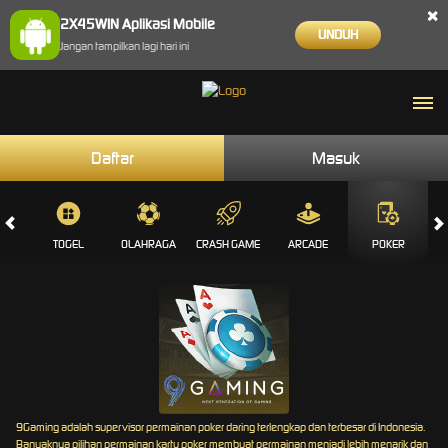
×
2X45WIN Aplikasi Mobile
UNDUH
Jangan tampilkan lagi hari ini
Daftar
Masuk
E
TOGEL
OLAHRAGA
CRASH GAME
ARCADE
POKER
9Gaming adalah supervisor permainan poker daring terlengkap dan terbesar di Indonesia.
Banyaknya pilihan permainan kartu poker membuat permainan menjadi lebih menarik dan