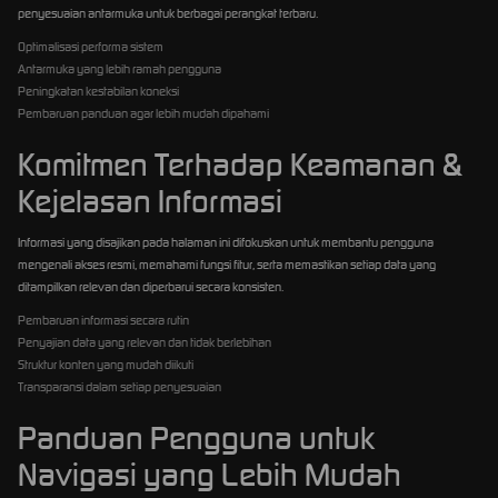
penyesuaian antarmuka untuk berbagai perangkat terbaru.
Optimalisasi performa sistem
Antarmuka yang lebih ramah pengguna
Peningkatan kestabilan koneksi
Pembaruan panduan agar lebih mudah dipahami
Komitmen Terhadap Keamanan &
Kejelasan Informasi
Informasi yang disajikan pada halaman ini difokuskan untuk membantu pengguna
mengenali akses resmi, memahami fungsi fitur, serta memastikan setiap data yang
ditampilkan relevan dan diperbarui secara konsisten.
Pembaruan informasi secara rutin
Penyajian data yang relevan dan tidak berlebihan
Struktur konten yang mudah diikuti
Transparansi dalam setiap penyesuaian
Panduan Pengguna untuk
Navigasi yang Lebih Mudah