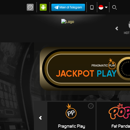
Main di Telegram
HOT
JACKPOT
PLAY
i
Pragmatic Play
Fat Pand