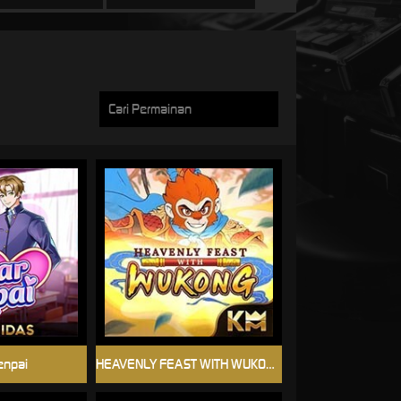
IDR
423,200.00
Mahjong Ways 2
meg****t
IDR
401,400.00
Mahjong Ways 2
enpai
HEAVENLY FEAST WITH WUKONG