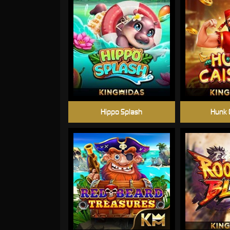
Hippo Splash
Hunk 