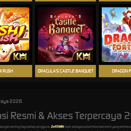
I RUSH
DRACULA’S CASTLE BANQUET
DRAGON 
rcaya 2026
asi Resmi & Akses Terpercaya 
a sangat penting bagi setiap pengguna.
2x45WIN
hadir sebagai portal informasi resmi yang berf