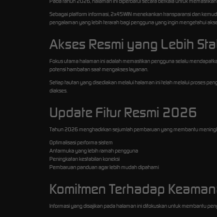
Pada tahun 2026, halaman ini diperbarui secara berkala untuk memastikan
Sebagai platform informasi, 2x45WIN menekankan transparansi dan kemud
pengalaman yang lebih terarah bagi pengguna yang ingin mengetahui akses
Akses Resmi yang Lebih Sta
Fokus utama halaman ini adalah memastikan pengguna selalu mendapatkan 
potensi hambatan saat mengakses layanan.
Setiap tautan yang disediakan melalui halaman ini telah melalui proses pe
diakses.
Update Fitur Resmi 2026
Tahun 2026 menghadirkan sejumlah pembaruan yang membantu meningkatkan
Optimalisasi performa sistem
Antarmuka yang lebih ramah pengguna
Peningkatan kestabilan koneksi
Pembaruan panduan agar lebih mudah dipahami
Komitmen Terhadap Keamana
Informasi yang disajikan pada halaman ini difokuskan untuk membantu peng