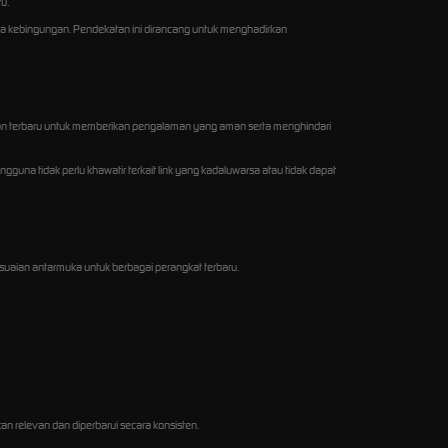
u.
a kebingungan. Pendekatan ini dirancang untuk menghadirkan
aian terbaru untuk memberikan pengalaman yang aman serta menghindari
guna tidak perlu khawatir terkait link yang kadaluwarsa atau tidak dapat
aian antarmuka untuk berbagai perangkat terbaru.
n relevan dan diperbarui secara konsisten.