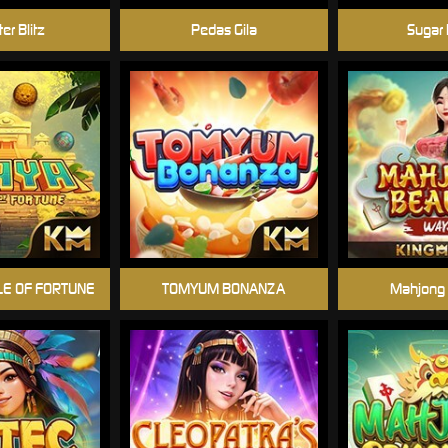
er Blitz
Pedas Gila
Sugar 
E OF FORTUNE
TOMYUM BONANZA
Mahjong