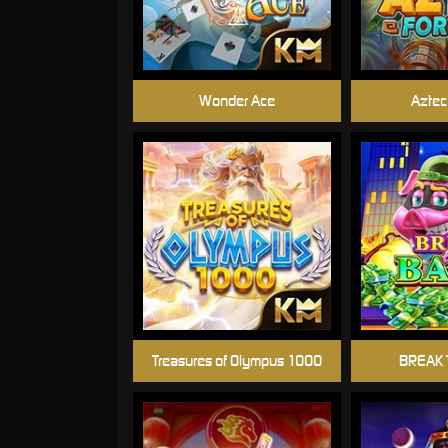
Wonder Ace
Aztec
Treasures of Olympus 1000
BREAK 