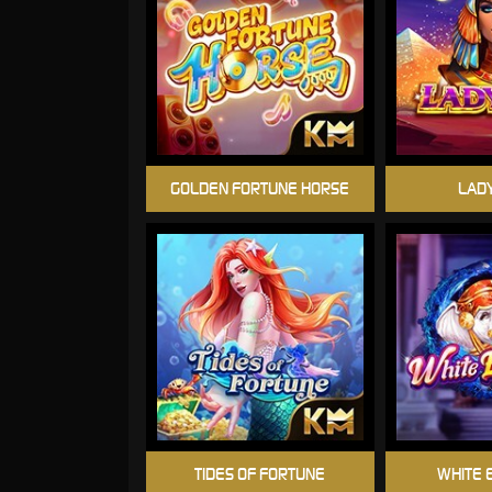
GOLDEN FORTUNE HORSE
LADY
TIDES OF FORTUNE
WHITE 