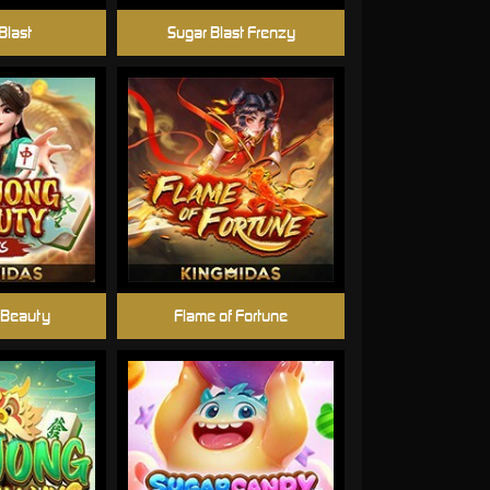
Blast
Sugar Blast Frenzy
 Beauty
Flame of Fortune